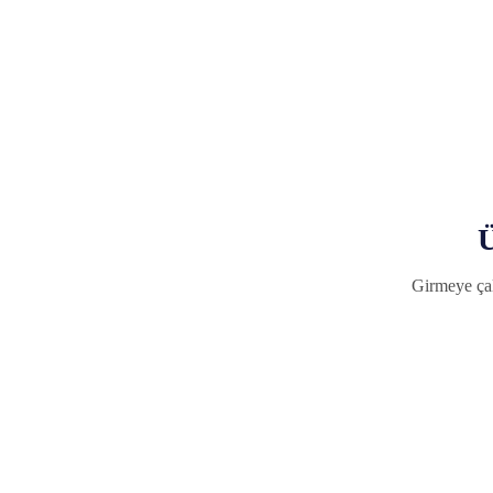
Ü
Girmeye çal