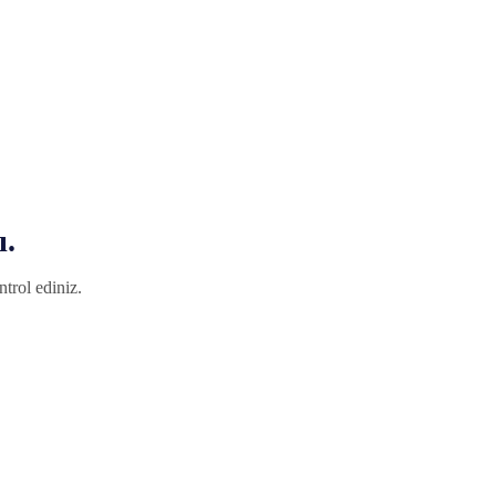
ı.
trol ediniz.