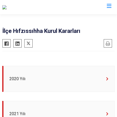
Eskişehir
İlçe Hıfzıssıhha Kurul Kararları
Alpu
Mihalgazi
Beylikova
Mihalıççık
Çifteler
Sarıcakaya
Günyüzü
Seyitgazi
Han
Sivrihisar
2020 Yılı
İnönü
Odunpazarı
Mahmudiye
Tepebaşı
2021 Yılı