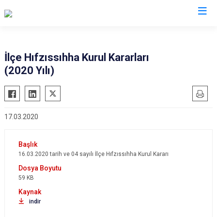
Eskişehir
İlçe Hıfzıssıhha Kurul Kararları
(2020 Yılı)
Alpu
Mihalgazi
Beylikova
Mihalıççık
Çifteler
Sarıcakaya
17.03.2020
Günyüzü
Seyitgazi
Han
Sivrihisar
İnönü
Odunpazarı
16.03.2020 tarih ve 04 sayılı İlçe Hıfzıssıhha Kurul Kararı
Mahmudiye
Tepebaşı
59 KB
indir