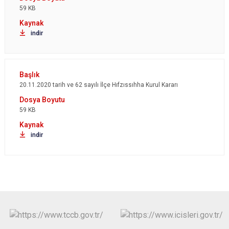
59 KB
indir
20.11.2020 tarih ve 62 sayılı İlçe Hıfzıssıhha Kurul Kararı
59 KB
indir