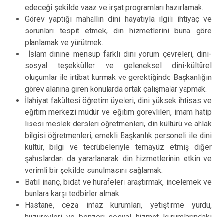
edeceği şekilde vaaz ve irşat programları hazırlamak.
Görev yaptığı mahallin dini hayatıyla ilgili ihtiyaç ve
sorunları tespit etmek, din hizmetlerini buna göre
planlamak ve yürütmek.
İslam dinine mensup farklı dini yorum çevreleri, dini-
sosyal teşekküller ve geleneksel dini-kültürel
oluşumlar ile irtibat kurmak ve gerektiğinde Başkanlığın
görev alanına giren konularda ortak çalışmalar yapmak.
İlahiyat fakültesi öğretim üyeleri, dini yüksek ihtisas ve
eğitim merkezi müdür ve eğitim görevlileri, imam hatip
lisesi meslek dersleri öğretmenleri, din kültürü ve ahlak
bilgisi öğretmenleri, emekli Başkanlık personeli ile dini
kültür, bilgi ve tecrübeleriyle temayüz etmiş diğer
şahıslardan da yararlanarak din hizmetlerinin etkin ve
verimli bir şekilde sunulmasını sağlamak.
Batıl inanç, bidat ve hurafeleri araştırmak, incelemek ve
bunlara karşı tedbirler almak.
Hastane, ceza infaz kurumları, yetiştirme yurdu,
huzurevleri ve benzeri sosyal hizmet kurumlarındaki