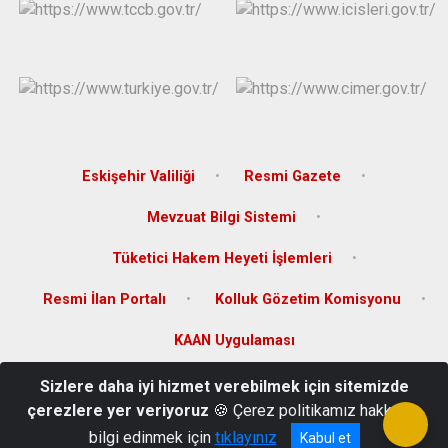
Eskişehir Valiliği
Resmi Gazete
Mevzuat Bilgi Sistemi
Tüketici Hakem Heyeti İşlemleri
Resmi İlan Portalı
Kolluk Gözetim Komisyonu
KAAN Uygulaması
Sizlere daha iyi hizmet verebilmek için sitemizde
Hoşnudiye Mah. 732.Sok. No:18 K:3 Tepebaşı/ESKİŞEHİR
çerezlere yer veriyoruz
🍪 Çerez politikamız hakkında
(222) 335 33 63
bilgi edinmek için
tıklayınız
Kabul et