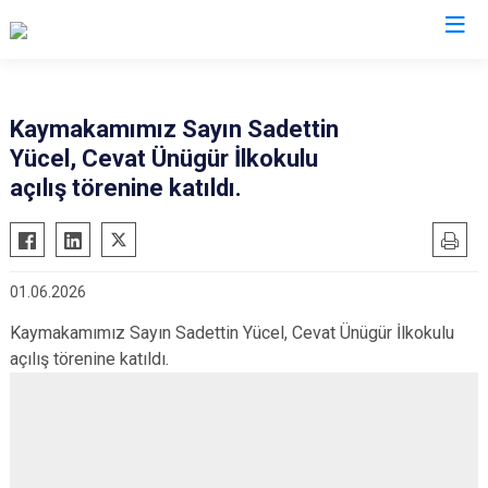
Eskişehir
Kaymakamımız Sayın Sadettin
Yücel, Cevat Ünügür İlkokulu
Alpu
Mihalgazi
açılış törenine katıldı.
Beylikova
Mihalıççık
Çifteler
Sarıcakaya
Günyüzü
Seyitgazi
01.06.2026
Han
Sivrihisar
Kaymakamımız Sayın Sadettin Yücel, Cevat Ünügür İlkokulu
İnönü
Odunpazarı
açılış törenine katıldı.
Mahmudiye
Tepebaşı