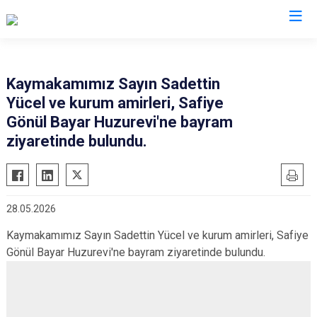
Eskişehir
Kaymakamımız Sayın Sadettin
Yücel ve kurum amirleri, Safiye
Alpu
Mihalgazi
Gönül Bayar Huzurevi'ne bayram
Beylikova
Mihalıççık
ziyaretinde bulundu.
Çifteler
Sarıcakaya
Günyüzü
Seyitgazi
Han
Sivrihisar
28.05.2026
İnönü
Odunpazarı
Kaymakamımız Sayın Sadettin Yücel ve kurum amirleri, Safiye
Mahmudiye
Tepebaşı
Gönül Bayar Huzurevi'ne bayram ziyaretinde bulundu.